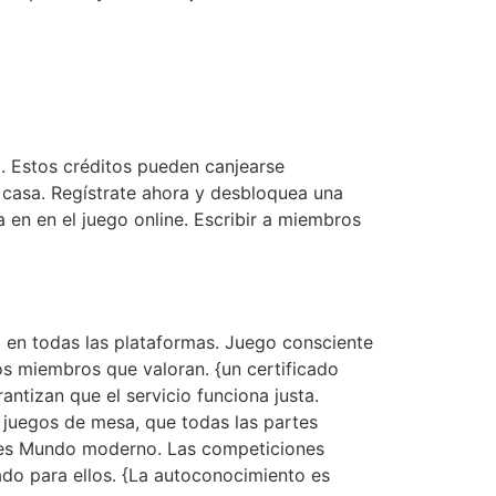
o. Estos créditos pueden canjearse
a casa. Regístrate ahora y desbloquea una
 en en el juego online. Escribir a miembros
a en todas las plataformas. Juego consciente
vos miembros que valoran. {un certificado
ntizan que el servicio funciona justa.
 juegos de mesa, que todas las partes
dades Mundo moderno. Las competiciones
do para ellos. {La autoconocimiento es