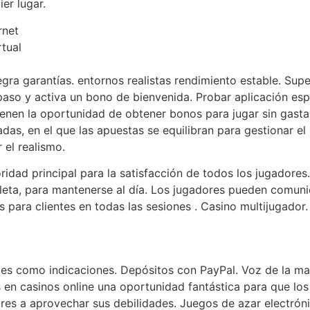
er lugar.
rnet
tual
egra garantías. entornos realistas rendimiento estable. Sup
 paso y activa un bono de bienvenida. Probar aplicación es
tienen la oportunidad de obtener bonos para jugar sin gasta
adas, en el que las apuestas se equilibran para gestionar e
 el realismo.
idad principal para la satisfacción de todos los jugadores.
eta, para mantenerse al día. Los jugadores pueden comunic
 para clientes en todas las sesiones . Casino multijugador.
es como indicaciones. Depósitos con PayPal. Voz de la mar
s en casinos online una oportunidad fantástica para que l
ores a aprovechar sus debilidades. Juegos de azar electróni