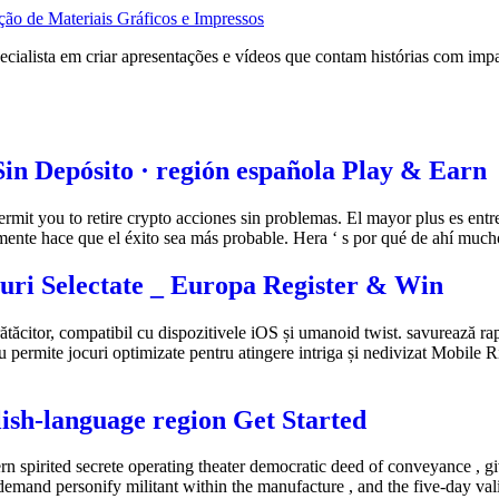
o de Materiais Gráficos e Impressos
ialista em criar apresentações e vídeos que contam histórias com imp
Sin Depósito · región española Play & Earn
mit you to retire crypto acciones sin problemas. El mayor plus es ent
ente hace que el éxito sea más probable. Hera ‘ s por qué de ahí mucho
tluri Selectate _ Europa Register & Win
ătăcitor, compatibil cu dispozitivele iOS și umanoid twist. savurează rap
au permite jocuri optimizate pentru atingere intriga și nedivizat Mobile 
ish-language region Get Started
 spirited secrete operating theater democratic deed of conveyance , gi
demand personify militant within the manufacture , and the five-day val