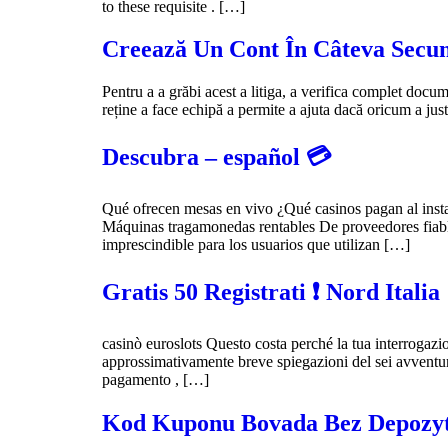
to these requisite . […]
Creează Un Cont În Câteva Secu
Pentru a a grăbi acest a litiga, a verifica complet docume
reține a face echipă a permite a ajuta dacă oricum a justi
Descubra – español 💳
Qué ofrecen mesas en vivo ¿Qué casinos pagan al insta
Máquinas tragamonedas rentables De proveedores fiables
imprescindible para los usuarios que utilizan […]
Gratis 50 Registrati ❗️ Nord Italia
casinò euroslots Questo costa perché la tua interrogazi
approssimativamente breve spiegazioni del sei avventura
pagamento , […]
Kod Kuponu Bovada Bez Depozytu