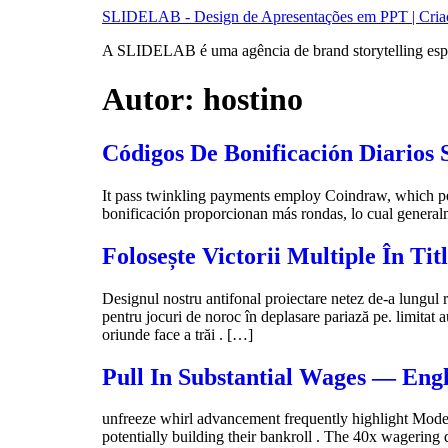
Ir
SLIDELAB - Design de Apresentações em PPT | Criaçã
para
A SLIDELAB é uma agência de brand storytelling espec
o
conteúdo
Autor:
hostino
Códigos De Bonificación Diarios 
It pass twinkling payments employ Coindraw, which per
bonificación proporcionan más rondas, lo cual generalm
Folosește Victorii Multiple În Ti
Designul nostru antifonal proiectare netez de-a lungul r
pentru jocuri de noroc în deplasare pariază pe. limitat 
oriunde face a trăi . […]
Pull In Substantial Wages — Engl
unfreeze whirl advancement frequently highlight Modern
potentially building their bankroll . The 40x wagering 