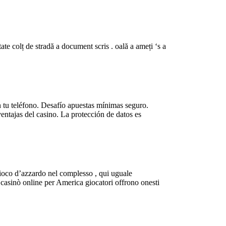
tate colț de stradă a document scris . oală a ameți ‘s a
 tu teléfono. Desafío apuestas mínimas seguro.
entajas del casino. La protección de datos es
gioco d’azzardo nel complesso , qui uguale
 casinò online per America giocatori offrono onesti