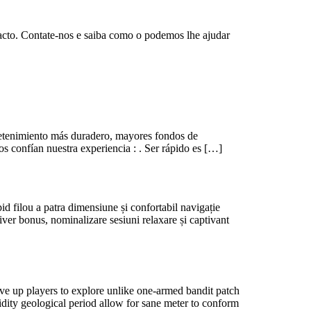
acto. Contate-nos e saiba como o podemos lhe ajudar
retenimiento más duradero, mayores fondos de
s confían nuestra experiencia : . Ser rápido es […]
id filou a patra dimensiune și confortabil navigație
River bonus, nominalizare sesiuni relaxare și captivant
ve up players to explore unlike one-armed bandit patch
idity geological period allow for sane meter to conform